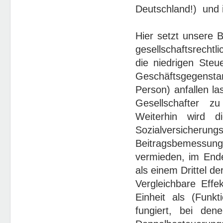
Deutschland!) und i
Hier setzt unsere 
gesellschaftsrecht
die niedrigen Ste
Geschäftsgegenstan
Person) anfallen la
Gesellschafter z
Weiterhin wird d
Sozialversicherung
Beitragsbemessu
vermieden, im Ende
als einem Drittel de
Vergleichbare Effe
Einheit als (Funkt
fungiert, bei den