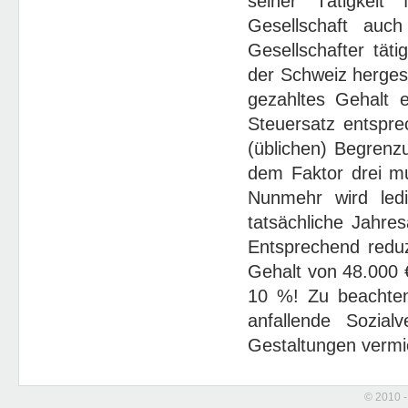
seiner Tätigkeit 
Gesellschaft auc
Gesellschafter täti
der Schweiz hergeste
gezahltes Gehalt e
Steuersatz entspre
(üblichen) Begrenz
dem Faktor drei mu
Nunmehr wird ledi
tatsächliche Jahre
Entsprechend reduz
Gehalt von 48.000 €
10 %! Zu beachten 
anfallende Sozia
Gestaltungen vermi
© 2010 