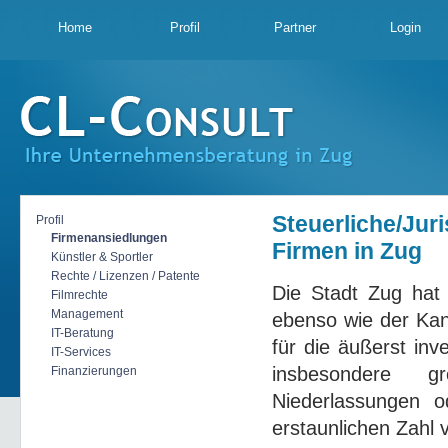
Home
Profil
Partner
Login
Steuerliche/Jur
Profil
Firmenansiedlungen
Firmen in Zug
Künstler & Sportler
Rechte / Lizenzen / Patente
Die Stadt Zug hat
Filmrechte
Management
ebenso wie der Kan
IT-Beratung
für die äußerst inv
IT-Services
insbesondere g
Finanzierungen
Niederlassungen o
erstaunlichen Zahl 